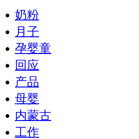
奶粉
月子
孕婴童
回应
产品
母婴
内蒙古
工作