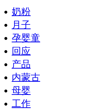
奶粉
月子
孕婴童
回应
产品
内蒙古
母婴
工作